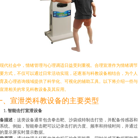
现代社会中，情绪管理与心理调适日益受到重视。合理宣泄作为情绪调节
要方式，不仅可以通过日常活动实现，还逐渐与科教设备相结合，为个人
育及心理咨询领域提供了科学化、可视化的辅助工具。以下将介绍一些与
宣泄相关的常见科教设备及其应用。
一、宣泄类科教设备的主要类型
智能击打宣泄设备
备描述
：这类设备通常包含拳击靶、沙袋或特制击打垫，并配备传感器和
系统。例如，智能拳击靶可以记录击打的力度、频率和持续时间，并通过
的显示屏实时显示数据。