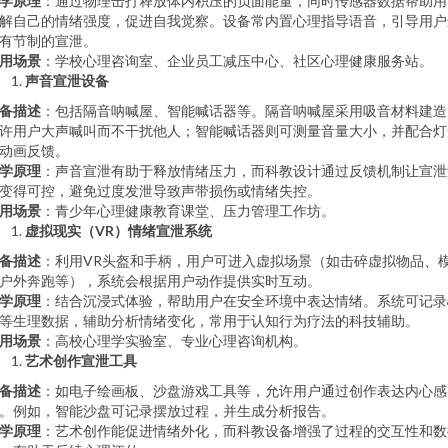
学原理
：通过物理击打释放体内积压的负面能量，同时传感器数据帮助用
解自己的情绪强度，促进自我觉察。设备常内置心理指导语音，引导用户
有节制的宣泄。
用场景
：学校心理咨询室、企业员工减压中心、社区心理健康服务站。
声音宣泄设备
备描述
：包括隔音呐喊屋、智能喊话器等。隔音呐喊屋采用吸音材料建造
许用户大声喊叫而不干扰他人；智能喊话器则可测量音量大小，并配合灯
动画反馈。
学原理
：声音宣泄有助于释放情绪压力，而科教设计通过反馈机制让宣泄
变得可控，避免过度发泄导致声带损伤或情绪失控。
用场景
：青少年心理健康教育课堂、压力管理工作坊。
虚拟现实（VR）情绪宣泄系统
备描述
：利用VR头盔和手柄，用户可进入虚拟场景（如击碎虚拟物品、
户外奔跑等），系统会根据用户动作提供实时互动。
学原理
：结合沉浸式体验，帮助用户在安全环境中表达情绪。系统可记录
等生理数据，辅助分析情绪变化，常用于认知行为疗法的科技辅助。
用场景
：高校心理学实验室、专业心理咨询机构。
艺术创作宣泄工具
备描述
：如电子绘画板、沙盘游戏工具等，允许用户通过创作表达内心感
。例如，智能沙盘可记录摆放过程，并生成分析报告。
学原理
：艺术创作能促进情绪外化，而科教设备增强了过程的交互性和数