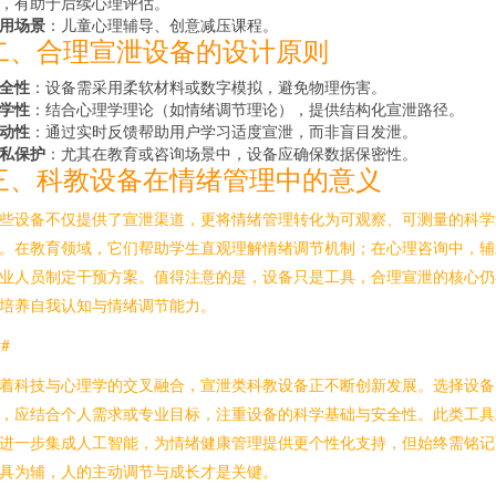
，有助于后续心理评估。
用场景
：儿童心理辅导、创意减压课程。
二、合理宣泄设备的设计原则
全性
：设备需采用柔软材料或数字模拟，避免物理伤害。
学性
：结合心理学理论（如情绪调节理论），提供结构化宣泄路径。
动性
：通过实时反馈帮助用户学习适度宣泄，而非盲目发泄。
私保护
：尤其在教育或咨询场景中，设备应确保数据保密性。
三、科教设备在情绪管理中的意义
些设备不仅提供了宣泄渠道，更将情绪管理转化为可观察、可测量的科学
。在教育领域，它们帮助学生直观理解情绪调节机制；在心理咨询中，辅
业人员制定干预方案。值得注意的是，设备只是工具，合理宣泄的核心仍
培养自我认知与情绪调节能力。
##
着科技与心理学的交叉融合，宣泄类科教设备正不断创新发展。选择设备
，应结合个人需求或专业目标，注重设备的科学基础与安全性。此类工具
进一步集成人工智能，为情绪健康管理提供更个性化支持，但始终需铭记
具为辅，人的主动调节与成长才是关键。