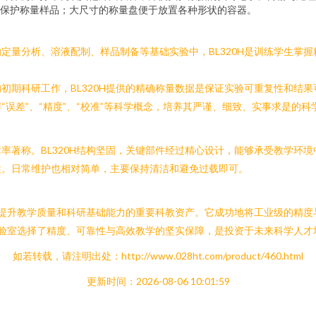
保护称量样品；大尺寸的称量盘便于放置各种形状的容器。
定量分析、溶液配制、样品制备等基础实验中，BL320H是训练学生掌
初期科研工作，BL320H提供的精确称量数据是保证实验可重复性和结
误差”、“精度”、“校准”等科学概念，培养其严谨、细致、实事求是的
率著称。BL320H结构坚固，关键部件经过精心设计，能够承受教学环
性。日常维护也相对简单，主要保持清洁和避免过载即可。
更是提升教学质量和科研基础能力的重要科教资产。它成功地将工业级的精
为实验室选择了精度、可靠性与高效教学的坚实保障，是投资于未来科学人
如若转载，请注明出处：http://www.028ht.com/product/460.html
更新时间：2026-08-06 10:01:59