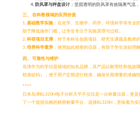
防风罩与秤盘设计
：坚固透明的防风罩有效隔离气流，
三、 在科教领域的应用价值
1.
基础教学实验
：在化学、生物学、药学、环境科学等专业的
助于降低操作门槛，让学生专注于实验原理与过程。
2.
科研项目支撑
：对于本科生创新项目、研究生课题及教师的
3.
培养科学素养
：使用如此精密的仪器，有助于学生深刻理解“
四、 可靠性与维护
岛津作为科学仪器领域的知名品牌，其产品以耐用性和低故障
校准砝码），便于用户定期进行校准，确保长期测量的准确
****
日本岛津BL320H电子分析天平不仅仅是一台称量仪器，
了一个值得信赖的精密称量平台。选择BL320H，意味着