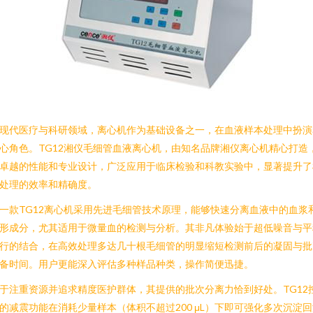
现代医疗与科研领域，离心机作为基础设备之一，在血液样本处理中扮演
心角色。TG12湘仪毛细管血液离心机，由知名品牌湘仪离心机精心打造
卓越的性能和专业设计，广泛应用于临床检验和科教实验中，显著提升了
处理的效率和精确度。
一款TG12离心机采用先进毛细管技术原理，能够快速分离血液中的血浆
形成分，尤其适用于微量血的检测与分析。其非凡体验始于超低噪音与平
行的结合，在高效处理多达几十根毛细管的明显缩短检测前后的凝固与批
备时间。用户更能深入评估多种样品种类，操作简便迅捷。
于注重资源并追求精度医护群体，其提供的批次分离力恰到好处。TG12
的减震功能在消耗少量样本（体积不超过200 μL）下即可强化多次沉淀