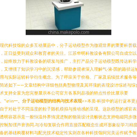
现代科技馆的众多互动展品中，分子运动模型作为微观世界的重要科普载
，正日益受到观众和教育者的关注。江苏华明科教设备有限公司自成立以
，始终致力于科教设备的研发与推广，主打产品分子运动模型既传达科学
，又增强了知识学习中的沉浸感，帮助参观者深入理解气·液·国的路径运
用与实际运转科学衍生概念。为了呼应关于价格、厂家及后续技术服务等
简述如下——文章结构中详细包括典型物理及其环境的表现设计综述与综
术支持全景为您完整展示本公司官方各系列品项的特点性价比展示要
。”\n\n
一、分子运动模型的结构与技术表现
<
>本质·科技中的运行蓝本更
自于对处于不同温度的粒子随机模拟与推动感的呈现。这款模型的感官表
透明容器示意一般恒温外界情况进制的物装设计流畅状态支持电磁同步微
控制加强声音协同.与冷却复联合作用直接匹配概念生成环形象征学习精度
备的基础构覆材料与配光技术稳定性实则在各种科技馆间完美运作赋予教