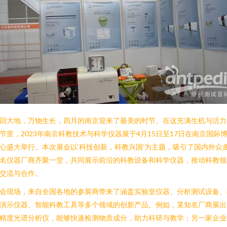
回大地，万物生长，四月的南京迎来了最美的时节。在这充满生机与活力
节里，2023年南京科教技术与科学仪器展于4月15日至17日在南京国际
心盛大举行。本次展会以‘科技创新，科教兴国’为主题，吸引了国内外众
名仪器厂商齐聚一堂，共同展示前沿的科教设备和科学仪器，推动科教领
交流与合作。
会现场，来自全国各地的参展商带来了涵盖实验室仪器、分析测试设备、
演示仪器、智能科教工具等多个领域的创新产品。例如，某知名厂商展出
精度光谱分析仪，能够快速检测物质成分，助力科研与教学；另一家企业