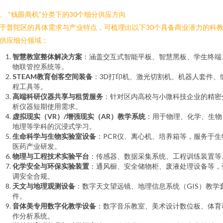
、 “钱眼商机”分类下的30个细分供应方向
于普陀区的具体需求与产业特点，可梳理出以下30个具备商业潜力的科
供应细分领域：
智慧教室整体解决方案
：涵盖交互式智能平板、智慧黑板、学生终端
物联管控系统等。
STEAM教育创客空间装备
：3D打印机、激光切割机、机器人套件、
程工具等。
高端科研仪器共享与租赁服务
：针对区内高校与小微科技企业的精密
析仪器短期使用需求。
虚拟现实（VR）/增强现实（AR）教学系统
：用于物理、化学、生物
地理等学科的沉浸式学习。
生命科学与生物实验室设备
：PCR仪、离心机、培养箱等，服务于生
医药产业研发。
物理与工程技术实验平台
：传感器、数据采集系统、工程训练装置等
化学安全与环保实验装置
：通风橱、安全储物柜、废液处理设备等，
调安全合规。
天文与地理观测设备
：数字天文望远镜、地理信息系统（GIS）教学
件。
音体美专用数字化教学设备
：数字音乐教室、美术设计数位板、体育
作分析系统。