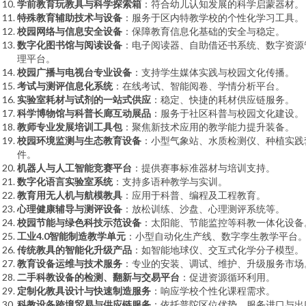
学前教育玩教具与科学探索箱
：符合幼儿认知发展的科学启蒙器材。
特殊教育辅助技术与设备
：服务于区内特教学校的个性化学习工具。
校园网络与信息安全设备
：保障教育信息化基础的安全与稳定。
数字化图书馆与阅读设备
：电子阅读器、自助借还书系统、数字资源
理平台。
校园广播与电视台专业设备
：支持学生媒体实践与校园文化传播。
考试与测评信息化系统
：在线考试、智能阅卷、学情分析平台。
实验室耗材与试剂的一站式供应
：稳定、快捷的耗材供应链服务。
科学博物馆与科普长廊互动展品
：服务于社区科普与校园文化建设。
教师专业发展培训工具包
：聚焦新技术应用的教学能力提升装备。
校园环境监测与生态教育设备
：小型气象站、水质检测仪、种植实践
件。
机器人与人工智能竞赛平台
：提供赛事标准器材与培训支持。
数字化语言实验室系统
：支持多语种教学与实训。
教育用无人机与航模教具
：应用于科普、编程及工程教育。
心理健康辅导与测评设备
：放松训练、沙盘、心理测评系统等。
校园节能与绿色科技示范设备
：太阳能、节能监控等科教一体化设备
工业4.0智能制造教学单元
：小型自动化生产线、数字孪生教学平台
传统教具的智能化升级产品
：如智能地球仪、交互式化学分子模型。
教育设备运维与技术服务
：专业的安装、调试、维护、升级服务市场
二手科教设备的检测、翻新与交易平台
：促进资源循环利用。
定制化教具设计与快速制造服务
：响应学校个性化课程需求。
科教设备跨境贸易与供应链服务
：依托普陀区位优势，服务进口与出