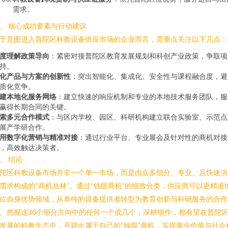
需求。
、 核心成功要素与行动建议
于意图进入普陀区科教设备供应市场的企业而言，需重点关注以下几点：
度理解政策导向
：紧密对接普陀区教育发展规划和科创产业政策，争取项
持。
化产品与方案的创新性
：突出智能化、集成化、安全性与课程融合度，避
质化竞争。
建本地化服务网络
：建立快速的响应机制和专业的本地技术服务团队，服
赢得长期合同的关键。
索多元合作模式
：与区内学校、园区、科研机构建立联合实验室、示范点
展产学研合作。
用数字化营销与精准对接
：通过行业平台、专业展会及针对性的商机对接
，高效触达决策者。
、 结论
陀区科教设备市场并非一个单一市场，而是由众多细分、专业、且快速演
需求构成的“商机丛林”。通过“钱眼商机”的细致分类，供应商可以更精准
位自身优势领域，从单纯的设备提供者转型为教育创新与科研服务的合作
。把握这30个细分方向中的任何一个或几个，深耕细作，都有望在普陀
发展的科教生态中，开辟出属于自己的“钱眼”商机，实现商业价值与社会