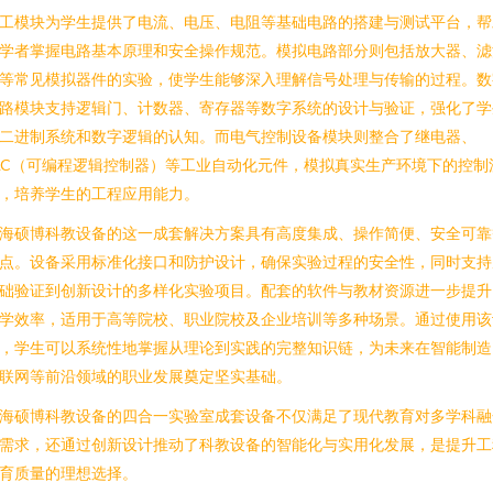
工模块为学生提供了电流、电压、电阻等基础电路的搭建与测试平台，帮
学者掌握电路基本原理和安全操作规范。模拟电路部分则包括放大器、滤
等常见模拟器件的实验，使学生能够深入理解信号处理与传输的过程。数
路模块支持逻辑门、计数器、寄存器等数字系统的设计与验证，强化了学
二进制系统和数字逻辑的认知。而电气控制设备模块则整合了继电器、
LC（可编程逻辑控制器）等工业自动化元件，模拟真实生产环境下的控制
，培养学生的工程应用能力。
海硕博科教设备的这一成套解决方案具有高度集成、操作简便、安全可靠
点。设备采用标准化接口和防护设计，确保实验过程的安全性，同时支持
础验证到创新设计的多样化实验项目。配套的软件与教材资源进一步提升
学效率，适用于高等院校、职业院校及企业培训等多种场景。通过使用该
，学生可以系统性地掌握从理论到实践的完整知识链，为未来在智能制造
联网等前沿领域的职业发展奠定坚实基础。
海硕博科教设备的四合一实验室成套设备不仅满足了现代教育对多学科融
需求，还通过创新设计推动了科教设备的智能化与实用化发展，是提升工
育质量的理想选择。